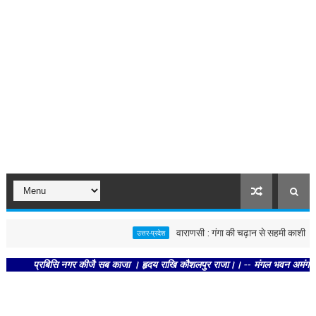
वाराणसी : गंगा की चढ़ान से सहमी काशी : छूने को 
उत्तर-प्रदेश
प्रबिसि नगर कीजै सब काजा । हृदय राखि कौशलपुर राजा।। -- मंगल भवन अमंगल हारी। द्रवह