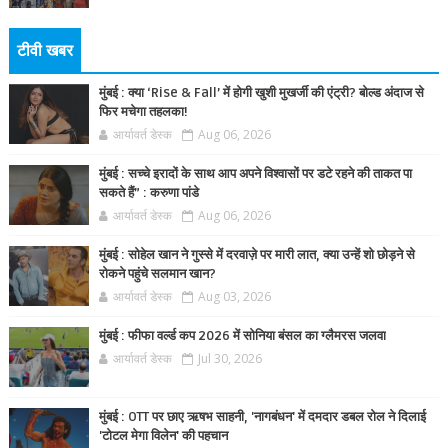
टीवी खबर
मुंबई : क्या ‘Rise & Fall’ में होगी खुशी मुखर्जी की एंट्री? बोल्ड अंदाज से
फिर मचेगा तहलका!
आर्यावर्त डेस्क
Aug 06, 2026
मुंबई : सच्चे इरादों के साथ आप अपने विश्वासों पर डटे रहने की ताकत पा
सकते हैं” : करुणा पांडे
आर्यावर्त डेस्क
Aug 06, 2026
मुंबई : सोहेल खान ने गुस्से में दरवाज़े पर मारी लात, क्या उन्हें शो छोड़ने से
रोकने पहुंचे सलमान खान?
आर्यावर्त डेस्क
Aug 03, 2026
मुंबई : फीफा वर्ल्ड कप 2026 में सोनिया बंसल का ग्लैमरस जलवा
आर्यावर्त डेस्क
Jul 30, 2026
मुंबई : OTT पर छाए ऋषभ साहनी, 'नागबंधन' में दमदार डबल रोल ने दिलाई
'टोटल मेगा विलेन' की पहचान