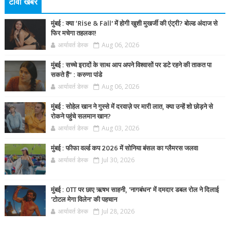
टीवी खबर
मुंबई : क्या ‘Rise & Fall’ में होगी खुशी मुखर्जी की एंट्री? बोल्ड अंदाज से
फिर मचेगा तहलका!
आर्यावर्त डेस्क
Aug 06, 2026
मुंबई : सच्चे इरादों के साथ आप अपने विश्वासों पर डटे रहने की ताकत पा
सकते हैं” : करुणा पांडे
आर्यावर्त डेस्क
Aug 06, 2026
मुंबई : सोहेल खान ने गुस्से में दरवाज़े पर मारी लात, क्या उन्हें शो छोड़ने से
रोकने पहुंचे सलमान खान?
आर्यावर्त डेस्क
Aug 03, 2026
मुंबई : फीफा वर्ल्ड कप 2026 में सोनिया बंसल का ग्लैमरस जलवा
आर्यावर्त डेस्क
Jul 30, 2026
मुंबई : OTT पर छाए ऋषभ साहनी, 'नागबंधन' में दमदार डबल रोल ने दिलाई
'टोटल मेगा विलेन' की पहचान
आर्यावर्त डेस्क
Jul 28, 2026