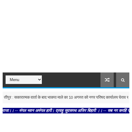
र : सकारात्मक वार्ता के बाद भाकपा माले का 10 अगस्त को नगर परिषद कार्यालय घेराव स्थगित
-- मंगल भवन अमंगल हारी। द्रवहु सुदसरथ अजिर बिहारी ।। -- सब नर करहिं परस्पर प्रीति 