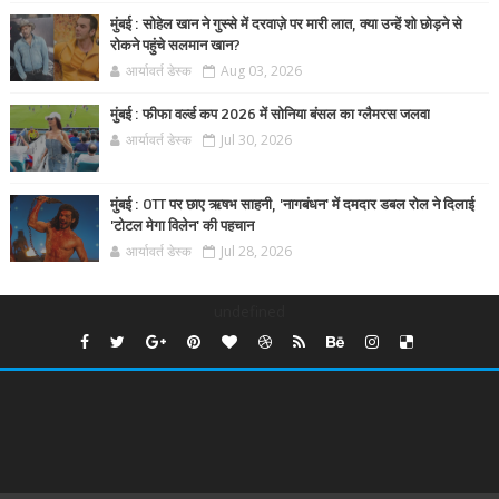
मुंबई : सोहेल खान ने गुस्से में दरवाज़े पर मारी लात, क्या उन्हें शो छोड़ने से
रोकने पहुंचे सलमान खान?
आर्यावर्त डेस्क
Aug 03, 2026
मुंबई : फीफा वर्ल्ड कप 2026 में सोनिया बंसल का ग्लैमरस जलवा
आर्यावर्त डेस्क
Jul 30, 2026
मुंबई : OTT पर छाए ऋषभ साहनी, 'नागबंधन' में दमदार डबल रोल ने दिलाई
'टोटल मेगा विलेन' की पहचान
आर्यावर्त डेस्क
Jul 28, 2026
undefined