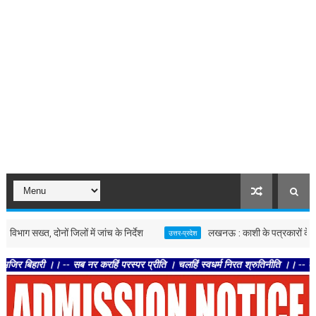
्त, दोनों जिलों में जांच के निर्देश
लखनऊ : काशी के पत्रकारों के लिए बड़ी पह
उत्तर-प्रदेश
।। -- सब नर करहिं परस्पर प्रीति । चलहिं स्वधर्म निरत श्रुतिनीति ।। -- तेहि अवसर सु