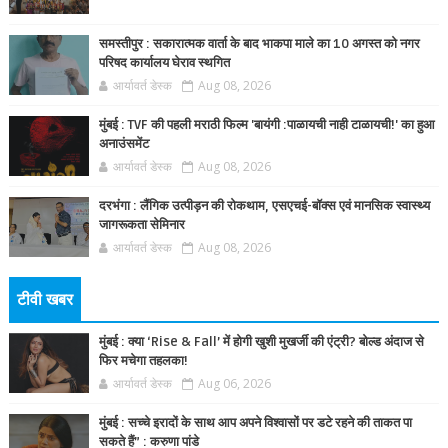
समस्तीपुर : सकारात्मक वार्ता के बाद भाकपा माले का 10 अगस्त को नगर
परिषद कार्यालय घेराव स्थगित
आर्यावर्त डेस्क
Aug 08, 2026
मुंबई : TVF की पहली मराठी फिल्म 'बायंगी :पाळायची नाही टाळायची!' का हुआ
अनाउंसमेंट
आर्यावर्त डेस्क
Aug 08, 2026
दरभंगा : लैंगिक उत्पीड़न की रोकथाम, एसएचई-बॉक्स एवं मानसिक स्वास्थ्य
जागरूकता सेमिनार
आर्यावर्त डेस्क
Aug 08, 2026
टीवी खबर
मुंबई : क्या ‘Rise & Fall’ में होगी खुशी मुखर्जी की एंट्री? बोल्ड अंदाज से
फिर मचेगा तहलका!
आर्यावर्त डेस्क
Aug 06, 2026
मुंबई : सच्चे इरादों के साथ आप अपने विश्वासों पर डटे रहने की ताकत पा
सकते हैं” : करुणा पांडे