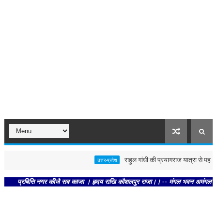
राहुल गांधी की प्रयागराज यात्रा से पहले पोस्
उत्तर-प्रदेश
प्रबिसि नगर कीजै सब काजा । हृदय राखि कौशलपुर राजा।। -- मंगल भवन अमंगल हारी। द्रवहु