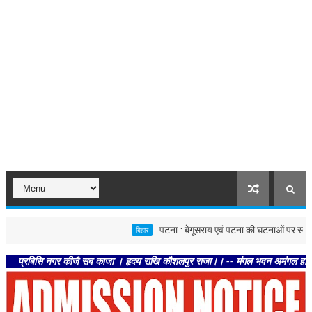
पटना : बेगूसराय एवं पटना की घटनाओं पर स्वास्थ्य विभाग सख
बिहार
िसि नगर कीजै सब काजा । हृदय राखि कौशलपुर राजा।। -- मंगल भवन अमंगल हारी। द्रवहु सुद