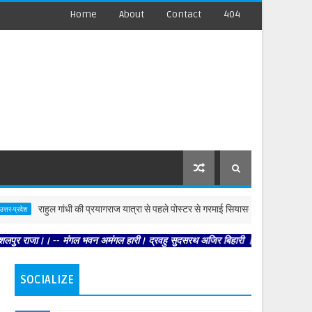
Home
About
Contact
404
राहुल गांधी की प्रयागराज यात्रा से पहले पोस्टर से गरमाई सियासत
म
देश
देश
जा।। -- मंगल भवन अमंगल हारी। द्रवहु सुदसरथ अजिर बिहारी ।। -- सब नर करहिं परस्पर प्
SOCIALIZE