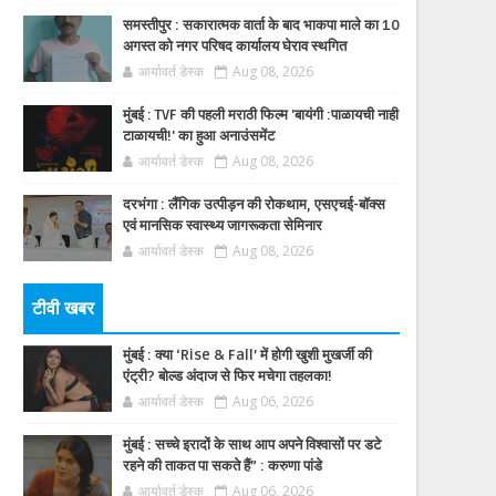
समस्तीपुर : सकारात्मक वार्ता के बाद भाकपा माले का 10
अगस्त को नगर परिषद कार्यालय घेराव स्थगित
आर्यावर्त डेस्क
Aug 08, 2026
मुंबई : TVF की पहली मराठी फिल्म 'बायंगी :पाळायची नाही
टाळायची!' का हुआ अनाउंसमेंट
आर्यावर्त डेस्क
Aug 08, 2026
दरभंगा : लैंगिक उत्पीड़न की रोकथाम, एसएचई-बॉक्स
एवं मानसिक स्वास्थ्य जागरूकता सेमिनार
आर्यावर्त डेस्क
Aug 08, 2026
टीवी खबर
मुंबई : क्या ‘Rise & Fall’ में होगी खुशी मुखर्जी की
एंट्री? बोल्ड अंदाज से फिर मचेगा तहलका!
आर्यावर्त डेस्क
Aug 06, 2026
मुंबई : सच्चे इरादों के साथ आप अपने विश्वासों पर डटे
रहने की ताकत पा सकते हैं” : करुणा पांडे
आर्यावर्त डेस्क
Aug 06, 2026