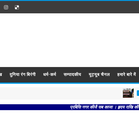
ख
दुनिया रंग बिरंगी
धर्म-कर्म
सम्पादकीय
यूट्यूब चैनल
हमारे बारे में
उत्तर-प्र
प्रबिसि नगर कीजै सब काजा । हृदय राखि कौशलपुर रा