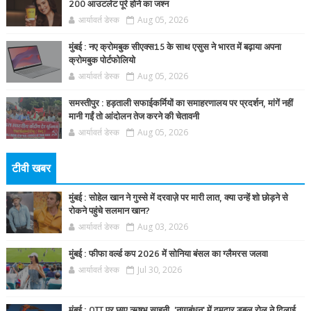
200 आउटलेट पूरे होने का जश्न
आर्यावर्त डेस्क
Aug 05, 2026
मुंबई : नए क्रोमबुक सीएक्स15 के साथ एसुस ने भारत में बढ़ाया अपना
क्रोमबुक पोर्टफोलियो
आर्यावर्त डेस्क
Aug 05, 2026
समस्तीपुर : हड़ताली सफाईकर्मियों का समाहरणालय पर प्रदर्शन, मांगें नहीं
मानी गईं तो आंदोलन तेज करने की चेतावनी
आर्यावर्त डेस्क
Aug 05, 2026
टीवी खबर
मुंबई : सोहेल खान ने गुस्से में दरवाज़े पर मारी लात, क्या उन्हें शो छोड़ने से
रोकने पहुंचे सलमान खान?
आर्यावर्त डेस्क
Aug 03, 2026
मुंबई : फीफा वर्ल्ड कप 2026 में सोनिया बंसल का ग्लैमरस जलवा
आर्यावर्त डेस्क
Jul 30, 2026
मुंबई : OTT पर छाए ऋषभ साहनी, 'नागबंधन' में दमदार डबल रोल ने दिलाई