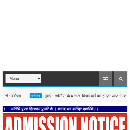
शेषज्ञ
मुंबई : 'डार्लिंग्स' के 4 साल: विजय वर्मा का 'हमज़ा' आज भी क्यों देता है र
मनोरंजन
ि पूज्य प्रियतम पुरारि के । कामद धन दारिद्र दवारिके।।