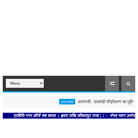
वाराणसी : दालमंडी चौड़ीकरण का भूमि पूजन, न
उत्तर-प्रदेश
प्रबिसि नगर कीजै सब काजा । हृदय राखि कौशलपुर राजा।। -- मंगल भवन अमंगल हारी। द्रवह