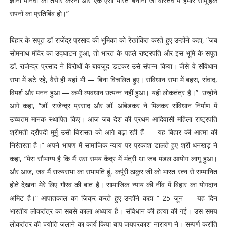
ज्ञानी मानवों को तैयार करना और एक ऐसा भारत बनाना जो वास्तव में हमारे सामूहिक
सपनों का प्रतिबिंब हो।”
बिहार के सपूत डॉ राजेंद्र प्रसाद की भूमिका को रेखांकित करते हुए उन्होंने कहा, “जब
सोमनाथ मंदिर का उद्घाटन हुआ, तो भारत के पहले राष्ट्रपति और इस भूमि के सपूत
डॉ. राजेन्द्र प्रसाद ने विरोधों के बावजूद डटकर उसे संपन्न किया। जैसे वे संविधान
सभा में डटे रहे, वैसे ही यहां भी — बिना विचलित हुए। संविधान सभा में बहस, संवाद,
विमर्श और मनन हुआ — कभी व्यवधान उत्पन्न नहीं हुआ। यही लोकतंत्र है।” उन्होने
आगे कहा, “डॉ. राजेन्द्र प्रसाद और डॉ. आंबेडकर ने मिलकर संविधान निर्माण में
उच्चतम मानक स्थापित किए। आज जब देश की प्रथम आदिवासी महिला राष्ट्रपति
श्रीमती द्रौपदी मुर्मु उसी विरासत को आगे बढ़ा रही हैं — यह बिहार की आत्मा की
निरंतरता है।” अपने भाषण में सामाजिक न्याय पर प्रकाश डालते हुए श्री धनखड़ ने
कहा, “मेरा सौभाग्य है कि मैं उस समय केंद्र में मंत्री था जब मंडल आयोग लागू हुआ।
और आज, जब मैं राज्यसभा का सभापति हूं, कर्पूरी ठाकुर जी को भारत रत्न से सम्मानित
होते देखना मेरे लिए गौरव की बात है। सामाजिक न्याय की नींव में बिहार का योगदान
अमिट है।” आपातकाल का ज़िक्र करते हुए उन्होंने कहा “ 25 जून — यह दिन
भारतीय लोकतंत्र का सबसे काला अध्याय है। संविधान की हत्या की गई। उस समय
लोकतंत्र की ज्योति जलाने का कार्य किया बापू जयप्रकाश नारायण ने। सम्पूर्ण क्रांति