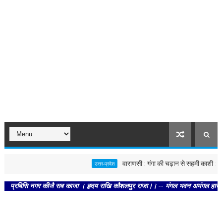
वाराणसी : गंगा की चढ़ान से सहमी काशी : छूने को 
उत्तर-प्रदेश
बिसि नगर कीजै सब काजा । हृदय राखि कौशलपुर राजा।। -- मंगल भवन अमंगल हारी। द्रवहु सु