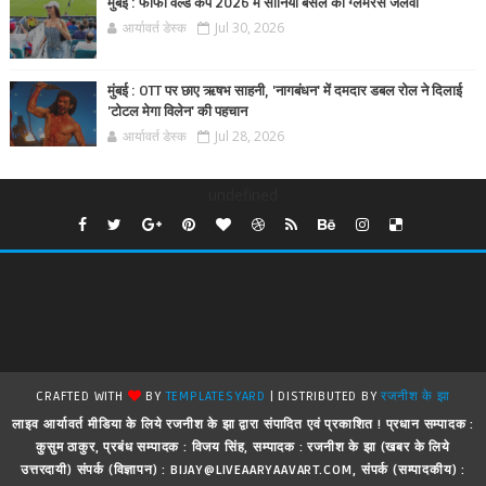
मुंबई : फीफा वर्ल्ड कप 2026 में सोनिया बंसल का ग्लैमरस जलवा
आर्यावर्त डेस्क
Jul 30, 2026
मुंबई : OTT पर छाए ऋषभ साहनी, 'नागबंधन' में दमदार डबल रोल ने दिलाई
'टोटल मेगा विलेन' की पहचान
आर्यावर्त डेस्क
Jul 28, 2026
undefined
CRAFTED WITH
BY
TEMPLATESYARD
| DISTRIBUTED BY
रजनीश के झा
लाइव आर्यावर्त मीडिया के लिये रजनीश के झा द्वारा संपादित एवं प्रकाशित ! प्रधान सम्पादक :
कुसुम ठाकुर, प्रबंध सम्पादक : विजय सिंह, सम्पादक : रजनीश के झा (खबर के लिये
उत्तरदायी) संपर्क (विज्ञापन) : BIJAY@LIVEAARYAAVART.COM, संपर्क (सम्पादकीय) :