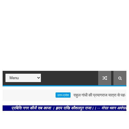
राहुल गांधी की प्रयागराज यात्रा से पहले पोस्ट
उत्तर-प्रदेश
प्रबिसि नगर कीजै सब काजा । हृदय राखि कौशलपुर राजा।। -- मंगल भवन अमंगल हारी। द्रवहु