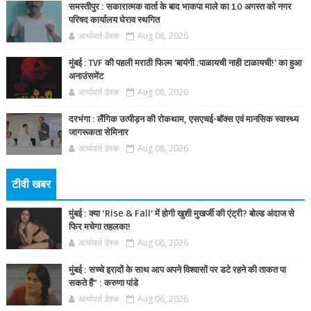
समस्तीपुर : सकारात्मक वार्ता के बाद भाकपा माले का 10 अगस्त को नगर
परिषद कार्यालय घेराव स्थगित
आर्यावर्त डेस्क
Aug 08, 2026
मुंबई : TVF की पहली मराठी फिल्म 'बायंगी :पाळायची नाही टाळायची!' का हुआ
अनाउंसमेंट
आर्यावर्त डेस्क
Aug 08, 2026
दरभंगा : लैंगिक उत्पीड़न की रोकथाम, एसएचई-बॉक्स एवं मानसिक स्वास्थ्य
जागरूकता सेमिनार
आर्यावर्त डेस्क
Aug 08, 2026
टीवी खबर
मुंबई : क्या ‘Rise & Fall’ में होगी खुशी मुखर्जी की एंट्री? बोल्ड अंदाज से
फिर मचेगा तहलका!
आर्यावर्त डेस्क
Aug 06, 2026
मुंबई : सच्चे इरादों के साथ आप अपने विश्वासों पर डटे रहने की ताकत पा
सकते हैं” : करुणा पांडे
आर्यावर्त डेस्क
Aug 06, 2026