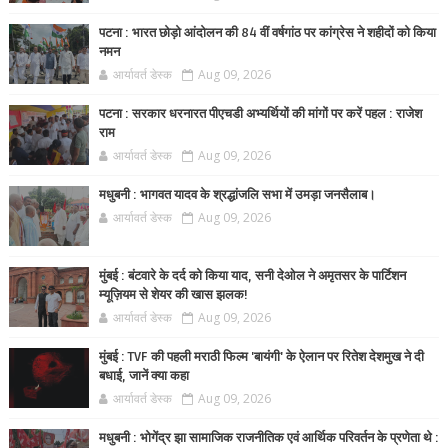
पटना : भारत छोड़ो आंदोलन की 84 वीं वर्षगांठ पर कांग्रेस ने शहीदों को किया
नमन
आर्यावर्त डेस्क
Aug 09, 2026
पटना : सरकार धरनारत पीएचडी अभ्यर्थियों की मांगों पर करें पहल : राजेश
राम
आर्यावर्त डेस्क
Aug 09, 2026
मधुबनी : भागवत यादव के श्रद्धांजलि सभा में उमड़ा जनसैलाब।
आर्यावर्त डेस्क
Aug 09, 2026
मुंबई : बंटवारे के दर्द को किया याद, सनी देओल ने अमृतसर के पार्टिशन
म्यूज़ियम से शेयर की खास झलक!
आर्यावर्त डेस्क
Aug 09, 2026
मुंबई : TVF की पहली मराठी फिल्म 'बायंगी' के ऐलान पर रितेश देशमुख ने दी
बधाई, जानें क्या कहा
आर्यावर्त डेस्क
Aug 09, 2026
मधुबनी : भोगेंद्र झा सामाजिक राजनीतिक एवं आर्थिक परिवर्तन के प्रणेता थे :