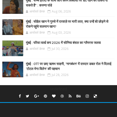
मुंबई : सच्चे इरादों के साथ आप अपने विश्वासों पर डटे रहने की ताकत पा
सकते हैं” : करुणा पांडे
आर्यावर्त डेस्क
Aug 06, 2026
मुंबई : सोहेल खान ने गुस्से में दरवाज़े पर मारी लात, क्या उन्हें शो छोड़ने से
रोकने पहुंचे सलमान खान?
आर्यावर्त डेस्क
Aug 03, 2026
मुंबई : फीफा वर्ल्ड कप 2026 में सोनिया बंसल का ग्लैमरस जलवा
आर्यावर्त डेस्क
Jul 30, 2026
मुंबई : OTT पर छाए ऋषभ साहनी, 'नागबंधन' में दमदार डबल रोल ने दिलाई
'टोटल मेगा विलेन' की पहचान
आर्यावर्त डेस्क
Jul 28, 2026
undefined