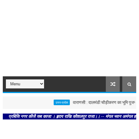
वाराणसी : दालमंडी चौड़ीकरण का भूमि पूजन, नवंबर
उत्तर-प्रदेश
रबिसि नगर कीजै सब काजा । हृदय राखि कौशलपुर राजा।। -- मंगल भवन अमंगल हारी। द्रवहु स