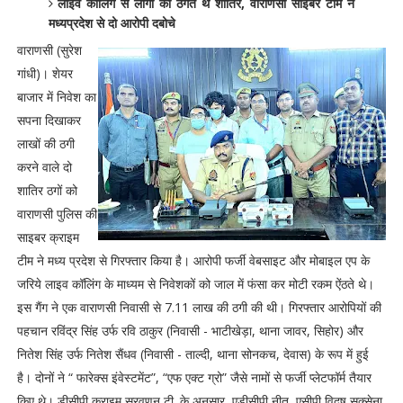
लाइव कॉलिंग से लोगों को ठगते थे शातिर, वाराणसी साइबर टीम ने
मध्यप्रदेश से दो आरोपी दबोचे
वाराणसी (सुरेश
गांधी)। शेयर
बाजार में निवेश का
सपना दिखाकर
लाखों की ठगी
करने वाले दो
शातिर ठगों को
वाराणसी पुलिस की
साइबर क्राइम
टीम ने मध्य प्रदेश से गिरफ्तार किया है। आरोपी फर्जी वेबसाइट और मोबाइल एप के
जरिये लाइव कॉलिंग के माध्यम से निवेशकों को जाल में फंसा कर मोटी रकम ऐंठते थे।
इस गैंग ने एक वाराणसी निवासी से 7.11 लाख की ठगी की थी। गिरफ्तार आरोपियों की
पहचान रविंद्र सिंह उर्फ रवि ठाकुर (निवासी - भाटीखेड़ा, थाना जावर, सिहोर) और
नितेश सिंह उर्फ नितेश सैंधव (निवासी - ताल्दी, थाना सोनकच, देवास) के रूप में हुई
है। दोनों ने “ फारेक्स इंवेस्टमेंट”, “एफ एक्ट ग्रो” जैसे नामों से फर्जी प्लेटफॉर्म तैयार
किए थे। डीसीपी क्राइम सरवणन टी. के अनुसार, एडीसीपी नीतू, एसीपी विदुष सक्सेना