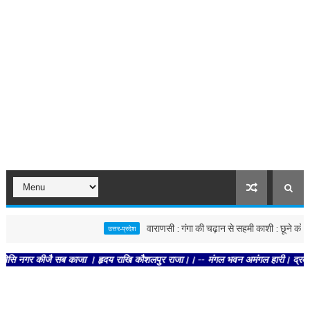
वाराणसी : गंगा की चढ़ान से सहमी काशी : छूने को बेताब 
उत्तर-प्रदेश
नगर कीजै सब काजा । हृदय राखि कौशलपुर राजा।। -- मंगल भवन अमंगल हारी। द्रवहु सुदसरथ 