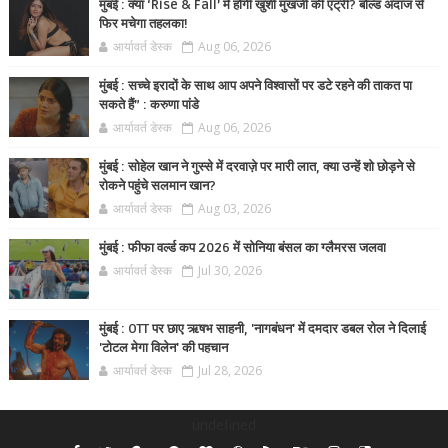
मुंबई : क्या ‘Rise & Fall’ में होगी खुशी मुखर्जी की एंट्री? बोल्ड अंदाज से
फिर मचेगा तहलका!
आर्यावर्त डेस्क
Aug 06, 2026
मुंबई : सच्चे इरादों के साथ आप अपने विश्वासों पर डटे रहने की ताकत पा
सकते हैं” : करुणा पांडे
आर्यावर्त डेस्क
Aug 06, 2026
मुंबई : सोहेल खान ने गुस्से में दरवाज़े पर मारी लात, क्या उन्हें शो छोड़ने से
रोकने पहुंचे सलमान खान?
आर्यावर्त डेस्क
Aug 03, 2026
मुंबई : फीफा वर्ल्ड कप 2026 में सोनिया बंसल का ग्लैमरस जलवा
आर्यावर्त डेस्क
Jul 30, 2026
मुंबई : OTT पर छाए ऋषभ साहनी, 'नागबंधन' में दमदार डबल रोल ने दिलाई
'टोटल मेगा विलेन' की पहचान
आर्यावर्त डेस्क
Jul 28, 2026
undefined