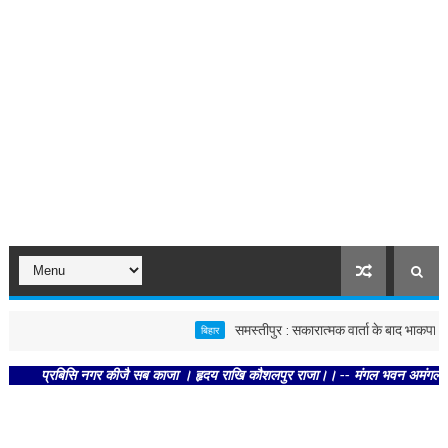
समस्तीपुर : सकारात्मक वार्ता के बाद भाकपा माले क
बिहार
प्रबिसि नगर कीजै सब काजा । हृदय राखि कौशलपुर राजा।। -- मंगल भवन अमंगल हारी। द्रवह