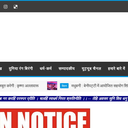
ख
दुनिया रंग बिरंगी
धर्म-कर्म
सम्पादकीय
यूट्यूब चैनल
हमारे बारे में
कृष्णा अल्लावारू
मधुबनी : बेनीपट्टी में आयोजित सहयोग शिविर में पहुंच
बिहार
 प्रीति । चलहिं स्वधर्म निरत श्रुतिनीति ।। -- तेहि अवसर सुनि शिव धनु भंगा । आयउ भृ