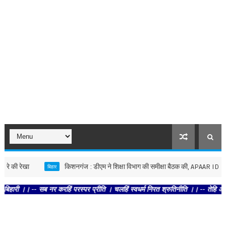
 रेखा
किशनगंज : डीएम ने शिक्षा विभाग की समीक्षा बैठक की, APAAR ID और स्कूल 
बिहार
-- सब नर करहिं परस्पर प्रीति । चलहिं स्वधर्म निरत श्रुतिनीति ।। -- तेहि अवसर सुनि 