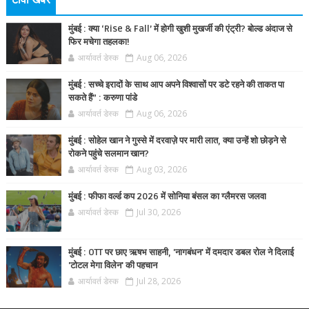
टीवी खबर
मुंबई : क्या ‘Rise & Fall’ में होगी खुशी मुखर्जी की एंट्री? बोल्ड अंदाज से
फिर मचेगा तहलका!
आर्यावर्त डेस्क
Aug 06, 2026
मुंबई : सच्चे इरादों के साथ आप अपने विश्वासों पर डटे रहने की ताकत पा
सकते हैं” : करुणा पांडे
आर्यावर्त डेस्क
Aug 06, 2026
मुंबई : सोहेल खान ने गुस्से में दरवाज़े पर मारी लात, क्या उन्हें शो छोड़ने से
रोकने पहुंचे सलमान खान?
आर्यावर्त डेस्क
Aug 03, 2026
मुंबई : फीफा वर्ल्ड कप 2026 में सोनिया बंसल का ग्लैमरस जलवा
आर्यावर्त डेस्क
Jul 30, 2026
मुंबई : OTT पर छाए ऋषभ साहनी, 'नागबंधन' में दमदार डबल रोल ने दिलाई
'टोटल मेगा विलेन' की पहचान
आर्यावर्त डेस्क
Jul 28, 2026