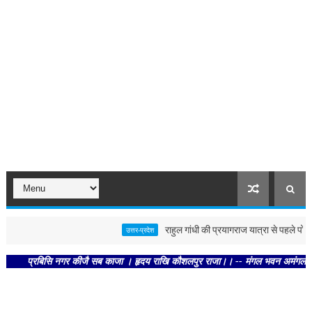
राहुल गांधी की प्रयागराज यात्रा से पहले पोस्टर से
उत्तर-प्रदेश
प्रबिसि नगर कीजै सब काजा । हृदय राखि कौशलपुर राजा।। -- मंगल भवन अमंगल हारी। द्रवहु