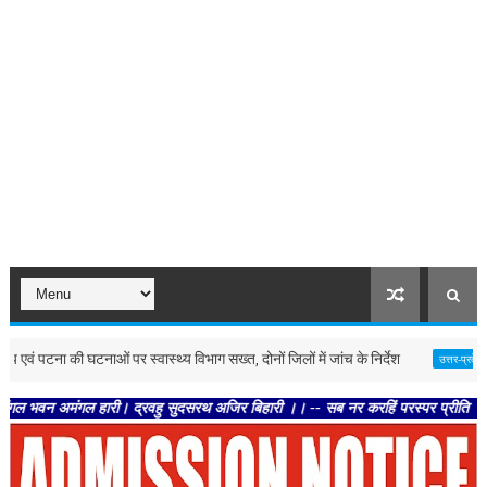
ना की घटनाओं पर स्वास्थ्य विभाग सख्त, दोनों जिलों में जांच के निर्देश
लखनऊ :
उत्तर-प्रदेश
गल हारी। द्रवहु सुदसरथ अजिर बिहारी ।। -- सब नर करहिं परस्पर प्रीति । चलहिं स्वधर्म