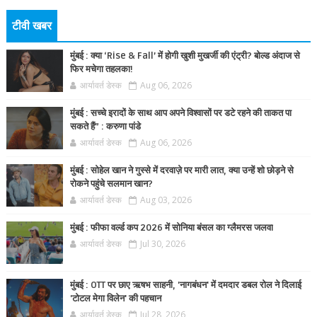
टीवी खबर
मुंबई : क्या ‘Rise & Fall’ में होगी खुशी मुखर्जी की एंट्री? बोल्ड अंदाज से
फिर मचेगा तहलका!
आर्यावर्त डेस्क
Aug 06, 2026
मुंबई : सच्चे इरादों के साथ आप अपने विश्वासों पर डटे रहने की ताकत पा
सकते हैं” : करुणा पांडे
आर्यावर्त डेस्क
Aug 06, 2026
मुंबई : सोहेल खान ने गुस्से में दरवाज़े पर मारी लात, क्या उन्हें शो छोड़ने से
रोकने पहुंचे सलमान खान?
आर्यावर्त डेस्क
Aug 03, 2026
मुंबई : फीफा वर्ल्ड कप 2026 में सोनिया बंसल का ग्लैमरस जलवा
आर्यावर्त डेस्क
Jul 30, 2026
मुंबई : OTT पर छाए ऋषभ साहनी, 'नागबंधन' में दमदार डबल रोल ने दिलाई
'टोटल मेगा विलेन' की पहचान
आर्यावर्त डेस्क
Jul 28, 2026