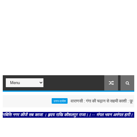
वाराणसी : गंगा की चढ़ान से सहमी काशी : छूने को बेत
उत्तर-प्रदेश
ि नगर कीजै सब काजा । हृदय राखि कौशलपुर राजा।। -- मंगल भवन अमंगल हारी। द्रवहु सुदसर