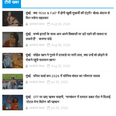
टीवी खबर
मुंबई : क्या ‘Rise & Fall’ में होगी खुशी मुखर्जी की एंट्री? बोल्ड अंदाज से
फिर मचेगा तहलका!
आर्यावर्त डेस्क
Aug 06, 2026
मुंबई : सच्चे इरादों के साथ आप अपने विश्वासों पर डटे रहने की ताकत पा
सकते हैं” : करुणा पांडे
आर्यावर्त डेस्क
Aug 06, 2026
मुंबई : सोहेल खान ने गुस्से में दरवाज़े पर मारी लात, क्या उन्हें शो छोड़ने से
रोकने पहुंचे सलमान खान?
आर्यावर्त डेस्क
Aug 03, 2026
मुंबई : फीफा वर्ल्ड कप 2026 में सोनिया बंसल का ग्लैमरस जलवा
आर्यावर्त डेस्क
Jul 30, 2026
मुंबई : OTT पर छाए ऋषभ साहनी, 'नागबंधन' में दमदार डबल रोल ने दिलाई
'टोटल मेगा विलेन' की पहचान
आर्यावर्त डेस्क
Jul 28, 2026