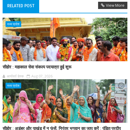
View More
RELATED POST
मध्य प्रदेश
सीहोर : महाकाल सेवा संकल्प पदयात्रा हुई शुरू
आर्यावर्त डेस्क
Aug 07, 2026
मध्य प्रदेश
सीहोर : अडंबर और पाखंड में न फंसें, निरंतर भगवान का जाप करें : पंडित प्रदीप