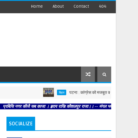
Home
About
Contact
404
पटना : कांग्रेस को मजबूत करें, पार्टी आपको मजबूत करेगी :
बिहार
नगर कीजै सब काजा । हृदय राखि कौशलपुर राजा।। -- मंगल भवन अमंगल हारी। द्रवहु सुदसरथ 
SOCIALIZE