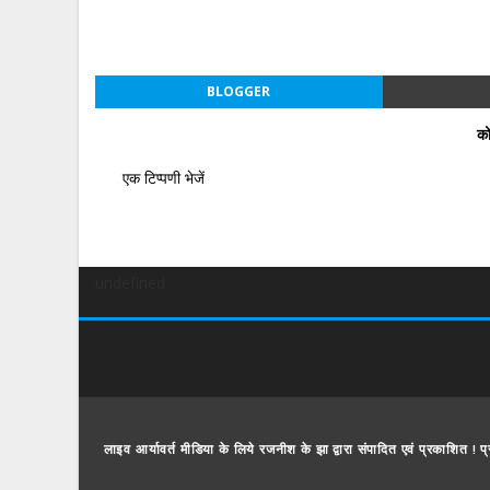
BLOGGER
को
एक टिप्पणी भेजें
undefined
लाइव आर्यावर्त मीडिया के लिये रजनीश के झा द्वारा संपादित एवं प्रकाशित