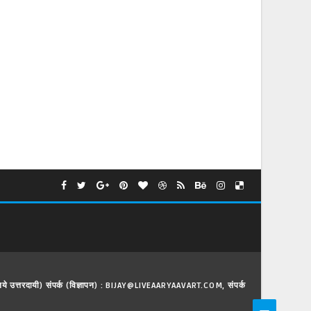
े लिये उत्तरदायी) संपर्क (विज्ञापन) : BIJAY@LIVEAARYAAVART.COM, संपर्क