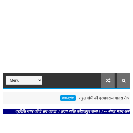
राहुल गांधी की प्रयागराज यात्रा से पहले पोस्
उत्तर-प्रदेश
प्रबिसि नगर कीजै सब काजा । हृदय राखि कौशलपुर राजा।। -- मंगल भवन अमंगल हारी। द्रव