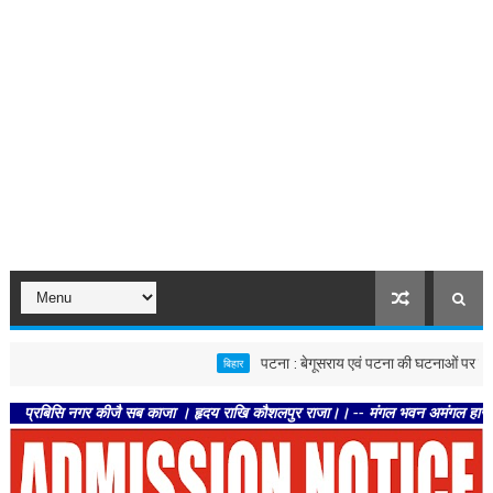
पटना : बेगूसराय एवं पटना की घटनाओं पर स्वास्थ्य विभाग सख
बिहार
 नगर कीजै सब काजा । हृदय राखि कौशलपुर राजा।। -- मंगल भवन अमंगल हारी। द्रवहु सुदसरथ