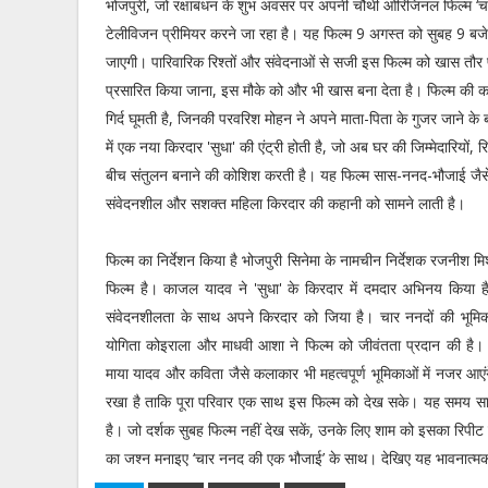
भोजपुरी, जो रक्षाबंधन के शुभ अवसर पर अपनी चौथी ओरिजिनल फिल्म ‘चा
टेलीविजन प्रीमियर करने जा रहा है। यह फिल्म 9 अगस्त को सुबह 9 बज
जाएगी। पारिवारिक रिश्तों और संवेदनाओं से सजी इस फिल्म को खास तौर पर
प्रसारित किया जाना, इस मौके को और भी खास बना देता है। फिल्म की क
गिर्द घूमती है, जिनकी परवरिश मोहन ने अपने माता-पिता के गुजर जाने के
में एक नया किरदार 'सुधा' की एंट्री होती है, जो अब घर की जिम्मेदारियों,
बीच संतुलन बनाने की कोशिश करती है। यह फिल्म सास-ननद-भौजाई जैसे 
संवेदनशील और सशक्त महिला किरदार की कहानी को सामने लाती है।
फिल्म का निर्देशन किया है भोजपुरी सिनेमा के नामचीन निर्देशक रजनीश
फिल्म है। काजल यादव ने 'सुधा' के किरदार में दमदार अभिनय किया है,
संवेदनशीलता के साथ अपने किरदार को जिया है। चार ननदों की भूमिका
योगिता कोइराला और माधवी आशा ने फिल्म को जीवंतता प्रदान की है। 
माया यादव और कविता जैसे कलाकार भी महत्वपूर्ण भूमिकाओं में नजर आए
रखा है ताकि पूरा परिवार एक साथ इस फिल्म को देख सके। यह समय सावन औ
है। जो दर्शक सुबह फिल्म नहीं देख सकें, उनके लिए शाम को इसका रिपीट 
का जश्न मनाइए ‘चार ननद की एक भौजाई’ के साथ। देखिए यह भावनात्म