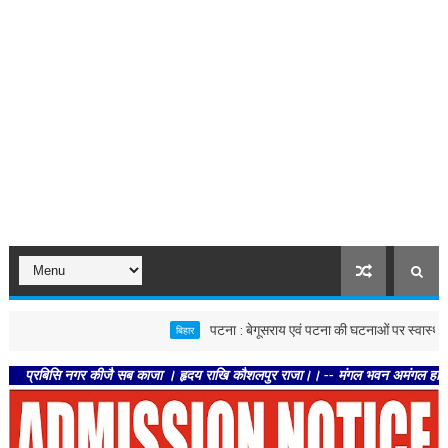
पटना : बेगूसराय एवं पटना की घटनाओं पर स्वास्थ्य विभाग सख्त,
बिहार
िसि नगर कीजै सब काजा । हृदय राखि कौशलपुर राजा।। -- मंगल भवन अमंगल हारी। द्रवहु सुद