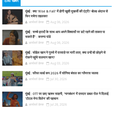
टीवी खबर
मुंबई : क्या ‘Rise & Fall’ में होगी खुशी मुखर्जी की एंट्री? बोल्ड अंदाज से
फिर मचेगा तहलका!
आर्यावर्त डेस्क
Aug 06, 2026
मुंबई : सच्चे इरादों के साथ आप अपने विश्वासों पर डटे रहने की ताकत पा
सकते हैं” : करुणा पांडे
आर्यावर्त डेस्क
Aug 06, 2026
मुंबई : सोहेल खान ने गुस्से में दरवाज़े पर मारी लात, क्या उन्हें शो छोड़ने से
रोकने पहुंचे सलमान खान?
आर्यावर्त डेस्क
Aug 03, 2026
मुंबई : फीफा वर्ल्ड कप 2026 में सोनिया बंसल का ग्लैमरस जलवा
आर्यावर्त डेस्क
Jul 30, 2026
मुंबई : OTT पर छाए ऋषभ साहनी, 'नागबंधन' में दमदार डबल रोल ने दिलाई
'टोटल मेगा विलेन' की पहचान
आर्यावर्त डेस्क
Jul 28, 2026