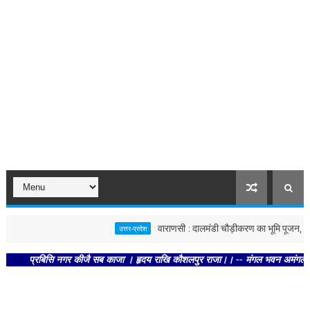
वाराणसी : दालमंडी चौड़ीकरण का भूमि पूजन, नवंबर 
उत्तर-प्रदेश
प्रबिसि नगर कीजै सब काजा । हृदय राखि कौशलपुर राजा।। -- मंगल भवन अमंगल हारी। द्रवह