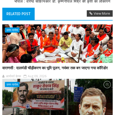
भोपाल : वरिष्ठ साहित्यकार डॉ. कृष्णगोपाल मिश्र की कृति का लोकार्पण
View More
RELATED POST
उत्तर-प्रदेश
वाराणसी : दालमंडी चौड़ीकरण का भूमि पूजन, नवंबर तक बन जाएगा नया कॉरिडोर
आर्यावर्त डेस्क
Aug 09, 2026
उत्तर-प्रदेश