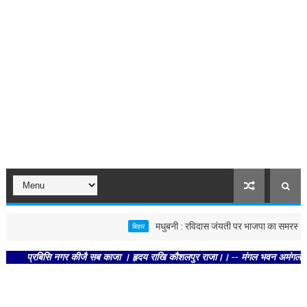
मधुबनी : रविदास जंयती पर भाजपा का समरसता संकल्
बिहार
प्रबिसि नगर कीजै सब काजा । हृदय राखि कौशलपुर राजा।। -- मंगल भवन अमंगल हारी। द्रवहु