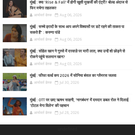
मुंबई : क्या ‘Rise & Fall’ में होगी खुशी मुखर्जी की एंट्री? बोल्ड अंदाज से
फिर मचेगा तहलका!
आर्यावर्त डेस्क
Aug 06, 2026
मुंबई : सच्चे इरादों के साथ आप अपने विश्वासों पर डटे रहने की ताकत पा
सकते हैं” : करुणा पांडे
आर्यावर्त डेस्क
Aug 06, 2026
मुंबई : सोहेल खान ने गुस्से में दरवाज़े पर मारी लात, क्या उन्हें शो छोड़ने से
रोकने पहुंचे सलमान खान?
आर्यावर्त डेस्क
Aug 03, 2026
मुंबई : फीफा वर्ल्ड कप 2026 में सोनिया बंसल का ग्लैमरस जलवा
आर्यावर्त डेस्क
Jul 30, 2026
मुंबई : OTT पर छाए ऋषभ साहनी, 'नागबंधन' में दमदार डबल रोल ने दिलाई
'टोटल मेगा विलेन' की पहचान
आर्यावर्त डेस्क
Jul 28, 2026
undefined