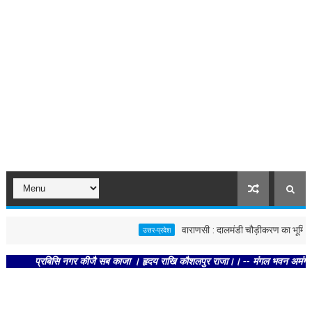
वाराणसी : दालमंडी चौड़ीकरण का भूमि पूजन, 
उत्तर-प्रदेश
प्रबिसि नगर कीजै सब काजा । हृदय राखि कौशलपुर राजा।। -- मंगल भवन अमंगल हारी। द्रव