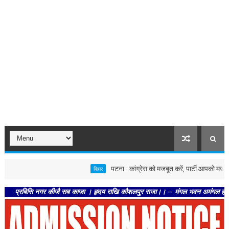
पटना : कांग्रेस को मजबूत करें, पार्टी आपको मजबूत करेगी :
बिहार
िसि नगर कीजै सब काजा । हृदय राखि कौशलपुर राजा।। -- मंगल भवन अमंगल हारी। द्रवहु सुद