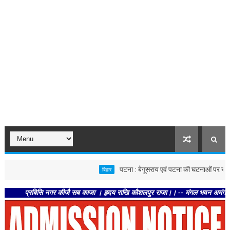
पटना : बेगूसराय एवं पटना की घटनाओं पर स्वास्थ्य विभाग स
बिहार
प्रबिसि नगर कीजै सब काजा । हृदय राखि कौशलपुर राजा।। -- मंगल भवन अमंगल हारी। द्रवहु