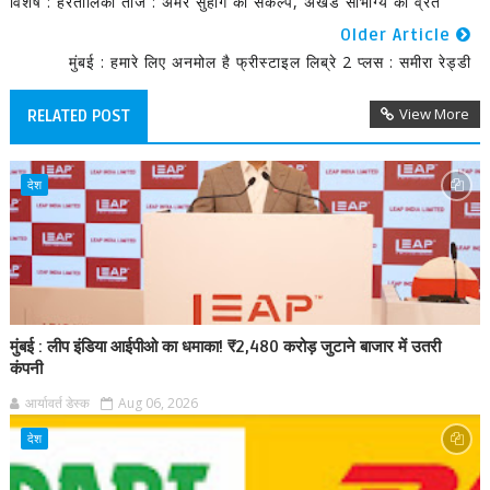
विशेष : हरतालिका तीज : अमर सुहाग का संकल्प, अखंड सौभाग्य का व्रत
Older Article
मुंबई : हमारे लिए अनमोल है फ्रीस्‍टाइल लिब्रे 2 प्‍लस : समीरा रेड्डी
View More
RELATED POST
देश
मुंबई : लीप इंडिया आईपीओ का धमाका! ₹2,480 करोड़ जुटाने बाजार में उतरी
कंपनी
आर्यावर्त डेस्क
Aug 06, 2026
देश