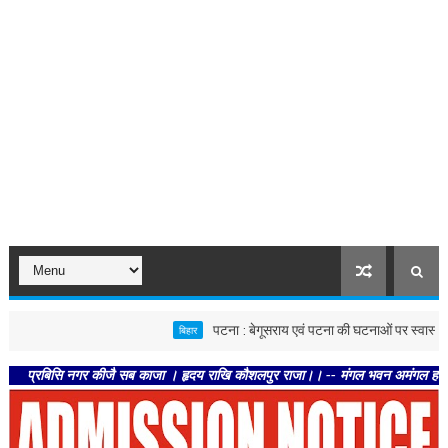
पटना : बेगूसराय एवं पटना की घटनाओं पर स्वास्थ्य विभाग सख्त,
बिहार
िसि नगर कीजै सब काजा । हृदय राखि कौशलपुर राजा।। -- मंगल भवन अमंगल हारी। द्रवहु सुद