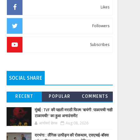
Likes
Followers
Subscribes
SOCIAL SHARE
RECENT
POPULAR
COMMENTS
मुंबई : TVF की पहली मराठी फिल्म 'बायंगी :पाळायची नाही
टाळायची!' का हुआ अनाउंसमेंट
आर्यावर्त डेस्क
Aug 08, 2026
दरभंगा : लैंगिक उत्पीड़न की रोकथाम, एसएचई-बॉक्स