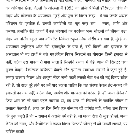
मिशन सिस्टर्स ने केवल अस्पताल ही नहीं खोले, बल्कि “मानवता की मशाल” को फैलाने
का अभियान छेड़ा. दिल्ली के ओखला में 1953 का होली फैमिली हॉस्पिटल, रांची के
मंदार और कोडरमा के अस्पताल, मुंबई और पूना के मिशन केंद्र—ये सब उनके अथक
परिश्रम के प्रतीक हैं. उनकी कार्यशैली का मूल मंत्र रहा – न्याय, शांति और
करुणा. हालांकि बीते दशकों में कई संस्थानों का प्रबंधन अन्य संगठनों को सौंपना पड़ा.
मंदार का नर्सिंग स्कूल अब कॉन्स्टेंट लिवेन्स स्कूल ऑफ नर्सिंग बन गया है, मुंबई का
अस्पताल उर्सुलाइन ऑफ मैरी इमैक्युलेट के पास है, वहीं दिल्ली और झारखंड के
अस्पताल भी नए हाथों में चले गए.लेकिन मिशन सिस्टर्स का योगदान किसी इमारत से
नहीं, बल्कि उस भावना से मापा जाता है जिन्होंने समाज में बोई. आज भी सिस्टर नशा
मुक्ति केंद्रों, वैकल्पिक चिकित्सा केंद्रों और ग्रामीण स्वास्थ्य सेवाओं में जुटी हुई है.
समग्र उपचार मिशन और आयुष्य सेंटर जैसी पहलें उसकी सेवा-पथ की नई दिशाएं खोल
रही हैं. सौ साल पूरे होने पर हमें याद रखना चाहिए कि यह संस्था केवल ईंट-पत्थर की
इमारतों का नाम नहीं, बल्कि सेवा, समर्पण और मानवता की परंपरा है. डॉ. अन्ना डेंगेल ने
जिस आग को सौ साल पहले जलाया था, वह आज भी सिस्टरों के समर्पित जीवन में
उजाला फैलाती है. आज का दिन सिर्फ एक संस्थान की वर्षगांठ नहीं, बल्कि उस विचार
की पुनः स्मृति है कि – समाज में असली धर्म वही है, जो मानव सेवा से जुड़ा हो.डॉ. अन्ना
डेंगेल को नमन, और कैथोलिक मेडिकल मिशन सिस्टर्स सोसाइटी को उनकी शताब्दी पर
हार्दिक बधाई!