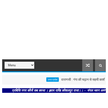
वाराणसी : गंगा की चढ़ान से सहमी काशी : छूने को
उत्तर-प्रदेश
प्रबिसि नगर कीजै सब काजा । हृदय राखि कौशलपुर राजा।। -- मंगल भवन अमंगल हारी। द्रव