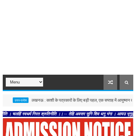
लखनऊ : काशी के पत्रकारों के लिए बड़ी पहल, एक सप्ताह में आयुष्मान कार्ड देने क
उत्तर-प्रदेश
 स्वधर्म निरत श्रुतिनीति ।। -- तेहि अवसर सुनि शिव धनु भंगा । आयउ भृगुकुल कमल पतंगा