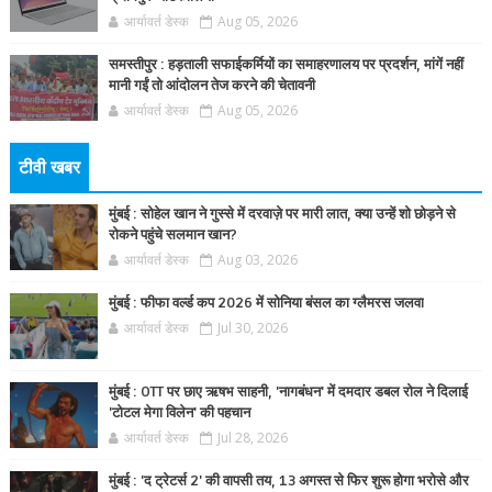
आर्यावर्त डेस्क
Aug 05, 2026
समस्तीपुर : हड़ताली सफाईकर्मियों का समाहरणालय पर प्रदर्शन, मांगें नहीं
मानी गईं तो आंदोलन तेज करने की चेतावनी
आर्यावर्त डेस्क
Aug 05, 2026
टीवी खबर
मुंबई : सोहेल खान ने गुस्से में दरवाज़े पर मारी लात, क्या उन्हें शो छोड़ने से
रोकने पहुंचे सलमान खान?
आर्यावर्त डेस्क
Aug 03, 2026
मुंबई : फीफा वर्ल्ड कप 2026 में सोनिया बंसल का ग्लैमरस जलवा
आर्यावर्त डेस्क
Jul 30, 2026
मुंबई : OTT पर छाए ऋषभ साहनी, 'नागबंधन' में दमदार डबल रोल ने दिलाई
'टोटल मेगा विलेन' की पहचान
आर्यावर्त डेस्क
Jul 28, 2026
मुंबई : 'द ट्रेटर्स 2' की वापसी तय, 13 अगस्त से फिर शुरू होगा भरोसे और