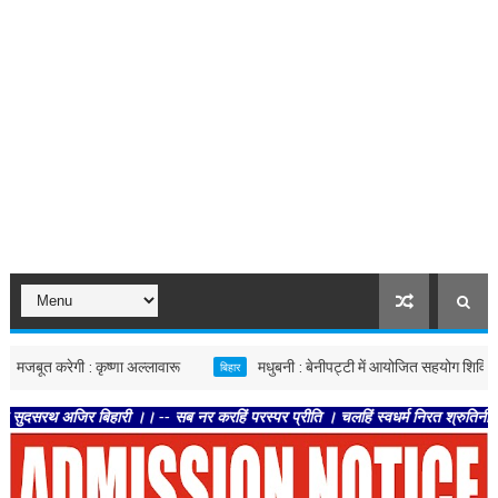
 करेगी : कृष्णा अल्लावारू
मधुबनी : बेनीपट्टी में आयोजित सहयोग शिविर में पहुंच
बिहार
िर बिहारी ।। -- सब नर करहिं परस्पर प्रीति । चलहिं स्वधर्म निरत श्रुतिनीति ।। -- ते