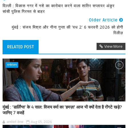
दिल्ली : विकास नगर में नशे का कारोबार करने वाला शातिर सप्लायर अंकुर
सांसी पुलिस गिरफ्त से बाहर
Older Article
मुंबई : संजय मिश्रा और नीना गुप्ता की ‘वध 2’ 6 फरवरी 2026 को होगी
रिलीज़
View More
RELATED POST
मनोरंजन
मुंबई : 'डार्लिंग्स' के 4 साल: विजय वर्मा का 'हमज़ा' आज भी क्यों देता है रोंगटे खड़े?
जानिए 7 वजहें
आर्यावर्त डेस्क
Aug 05, 2026