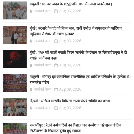
मधुबनी : भागवत यादव के श्रद्धांजलि सभा में उमड़ा जनसैलाब।
आर्यावर्त डेस्क
Aug 09, 2026
मुंबई : बंटवारे के दर्द को किया याद, सनी देओल ने अमृतसर के पार्टिशन
म्यूज़ियम से शेयर की खास झलक!
आर्यावर्त डेस्क
Aug 09, 2026
मुंबई : TVF की पहली मराठी फिल्म 'बायंगी' के ऐलान पर रितेश देशमुख ने दी
बधाई, जानें क्या कहा
आर्यावर्त डेस्क
Aug 09, 2026
मधुबनी : भोगेंद्र झा सामाजिक राजनीतिक एवं आर्थिक परिवर्तन के प्रणेता थे :
रामनरेश पांडेय
आर्यावर्त डेस्क
Aug 09, 2026
दिल्ली : अखिल भारतीय मिथिला राज्य संघर्ष समिति का धरना
आर्यावर्त डेस्क
Aug 09, 2026
समस्तीपुर : रेलवे कर्मचारियों का विशाल जन कन्वेंशन, नई श्रम नीति व
निजीकरण के खिलाफ बुलंद हुई आवाज