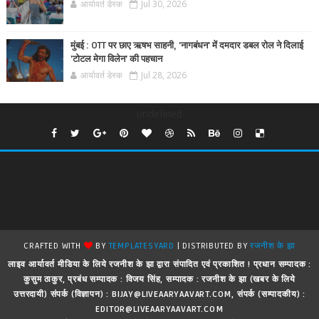
आर्यावर्त डेस्क
Jul 30, 2026
मुंबई : OTT पर छाए ऋषभ साहनी, 'नागबंधन' में दमदार डबल रोल ने दिलाई
'टोटल मेगा विलेन' की पहचान
आर्यावर्त डेस्क
Jul 28, 2026
undefined
CRAFTED WITH
BY
TEMPLATESYARD
| DISTRIBUTED BY
रजनीश के झा
लाइव आर्यावर्त मीडिया के लिये रजनीश के झा द्वारा संपादित एवं प्रकाशित ! प्रधान सम्पादक :
कुसुम ठाकुर, प्रबंध सम्पादक : विजय सिंह, सम्पादक : रजनीश के झा (खबर के लिये
उत्तरदायी) संपर्क (विज्ञापन) : BIJAY@LIVEAARYAAVART.COM, संपर्क (सम्पादकीय) :
EDITOR@LIVEAARYAAVART.COM