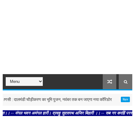
 : दालमंडी चौड़ीकरण का भूमि पूजन, नवंबर तक बन जाएगा नया कॉरिडोर
पटना : भ
बिहार
मंगल भवन अमंगल हारी। द्रवहु सुदसरथ अजिर बिहारी ।। -- सब नर करहिं परस्पर प्रीति । च