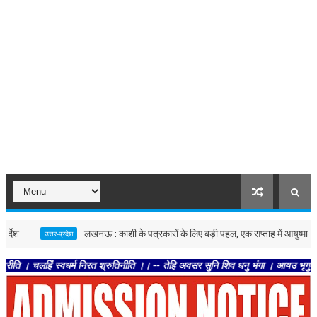
लखनऊ : काशी के पत्रकारों के लिए बड़ी पहल, एक सप्ताह में आयुष्मान कार्ड देने क
उत्तर-प्रदेश
वधर्म निरत श्रुतिनीति ।। -- तेहि अवसर सुनि शिव धनु भंगा । आयउ भृगुकुल कमल पतंगा।। 