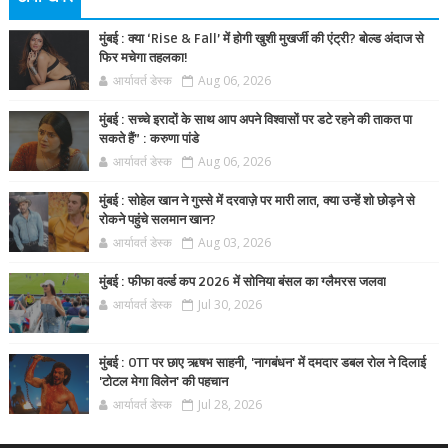
मुंबई : क्या ‘Rise & Fall’ में होगी खुशी मुखर्जी की एंट्री? बोल्ड अंदाज से
फिर मचेगा तहलका!
आर्यावर्त डेस्क
Aug 06, 2026
मुंबई : सच्चे इरादों के साथ आप अपने विश्वासों पर डटे रहने की ताकत पा
सकते हैं” : करुणा पांडे
आर्यावर्त डेस्क
Aug 06, 2026
मुंबई : सोहेल खान ने गुस्से में दरवाज़े पर मारी लात, क्या उन्हें शो छोड़ने से
रोकने पहुंचे सलमान खान?
आर्यावर्त डेस्क
Aug 03, 2026
मुंबई : फीफा वर्ल्ड कप 2026 में सोनिया बंसल का ग्लैमरस जलवा
आर्यावर्त डेस्क
Jul 30, 2026
मुंबई : OTT पर छाए ऋषभ साहनी, 'नागबंधन' में दमदार डबल रोल ने दिलाई
'टोटल मेगा विलेन' की पहचान
आर्यावर्त डेस्क
Jul 28, 2026