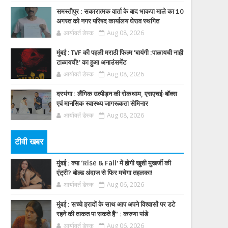
समस्तीपुर : सकारात्मक वार्ता के बाद भाकपा माले का 10
अगस्त को नगर परिषद कार्यालय घेराव स्थगित
आर्यावर्त डेस्क
Aug 08, 2026
मुंबई : TVF की पहली मराठी फिल्म 'बायंगी :पाळायची नाही
टाळायची!' का हुआ अनाउंसमेंट
आर्यावर्त डेस्क
Aug 08, 2026
दरभंगा : लैंगिक उत्पीड़न की रोकथाम, एसएचई-बॉक्स
एवं मानसिक स्वास्थ्य जागरूकता सेमिनार
आर्यावर्त डेस्क
Aug 08, 2026
टीवी खबर
मुंबई : क्या ‘Rise & Fall’ में होगी खुशी मुखर्जी की
एंट्री? बोल्ड अंदाज से फिर मचेगा तहलका!
आर्यावर्त डेस्क
Aug 06, 2026
मुंबई : सच्चे इरादों के साथ आप अपने विश्वासों पर डटे
रहने की ताकत पा सकते हैं” : करुणा पांडे
आर्यावर्त डेस्क
Aug 06, 2026