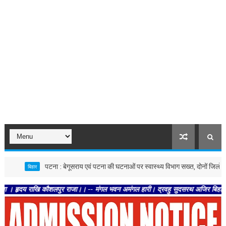
पटना : बेगूसराय एवं पटना की घटनाओं पर स्वास्थ्य विभाग सख्त, दोनों जिलों में जांच के न
बिहार
 राखि कौशलपुर राजा।। -- मंगल भवन अमंगल हारी। द्रवहु सुदसरथ अजिर बिहारी ।। -- सब नर