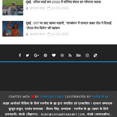
मुंबई : फीफा वर्ल्ड कप 2026 में सोनिया बंसल का ग्लैमरस जलवा
आर्यावर्त डेस्क
Jul 30, 2026
मुंबई : OTT पर छाए ऋषभ साहनी, 'नागबंधन' में दमदार डबल रोल ने दिलाई
'टोटल मेगा विलेन' की पहचान
आर्यावर्त डेस्क
Jul 28, 2026
undefined
CRAFTED WITH
BY
TEMPLATESYARD
| DISTRIBUTED BY
रजनीश के झा
लाइव आर्यावर्त मीडिया के लिये रजनीश के झा द्वारा संपादित एवं प्रकाशित ! प्रधान सम्पादक :
कुसुम ठाकुर, प्रबंध सम्पादक : विजय सिंह, सम्पादक : रजनीश के झा (खबर के लिये
उत्तरदायी) संपर्क (विज्ञापन) : BIJAY@LIVEAARYAAVART.COM, संपर्क (सम्पादकीय) :