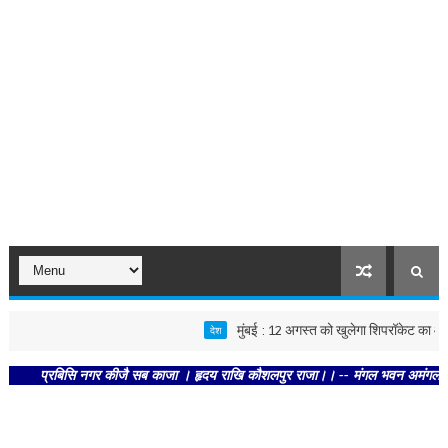
मुंबई : 12 अगस्त को खुलेगा शिपरॉकेट का आईपीओ,
देश
प्रबिसि नगर कीजै सब काजा । हृदय राखि कौशलपुर राजा।। -- मंगल भवन अमंगल हारी। द्रवह