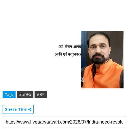
डाॅ. चेतन आनंद
(कवि एवं पत्रकार)
Tags
# आलेख
# देश
Share This