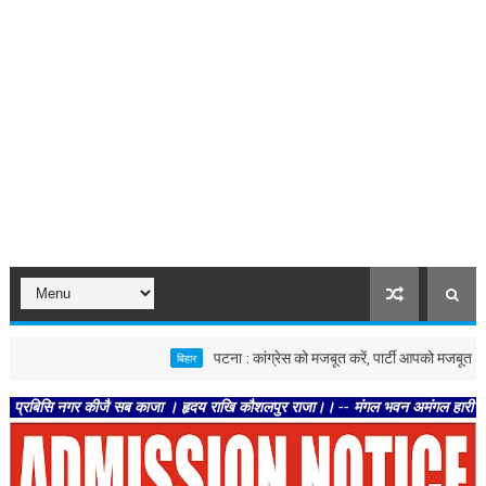
पटना : कांग्रेस को मजबूत करें, पार्टी आपको मजबूत करेगी : कृष्ण
बिहार
नगर कीजै सब काजा । हृदय राखि कौशलपुर राजा।। -- मंगल भवन अमंगल हारी। द्रवहु सुदसरथ 