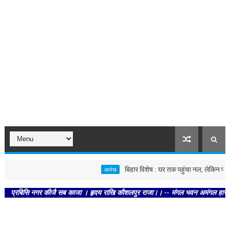
बिहार विशेष : घर तक पहुंचा नल, लेकिन पानी की 
आलेख
रबिसि नगर कीजै सब काजा । हृदय राखि कौशलपुर राजा।। -- मंगल भवन अमंगल हारी। द्रवहु स