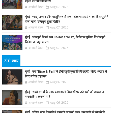
पहली बार मिलेगा बोनस
आर्यावर्त डेस्क
Aug 07, 2026
मुंबई : प्यार, उम्मीद और मासूमियत से सजा 'बंटवारा 1947' का दिल छू लेने
वाला गाना 'तब्बसुम' हुआ रिलीज
आर्यावर्त डेस्क
Aug 07, 2026
मुंबई : भोजपुरी फिल्में अब JioHotstar पर, डिजिटल दुनिया में भोजपुरी
सिनेमा का बढ़ा दायरा
आर्यावर्त डेस्क
Aug 07, 2026
टीवी खबर
मुंबई : क्या ‘Rise & Fall’ में होगी खुशी मुखर्जी की एंट्री? बोल्ड अंदाज से
फिर मचेगा तहलका!
आर्यावर्त डेस्क
Aug 06, 2026
मुंबई : सच्चे इरादों के साथ आप अपने विश्वासों पर डटे रहने की ताकत पा
सकते हैं” : करुणा पांडे
आर्यावर्त डेस्क
Aug 06, 2026
मुंबई : सोहेल खान ने गुस्से में दरवाज़े पर मारी लात, क्या उन्हें शो छोड़ने से