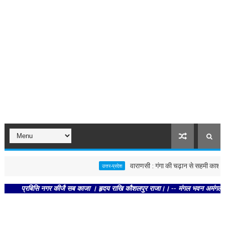
वाराणसी : गंगा की चढ़ान से सहमी काशी : छूने 
उत्तर-प्रदेश
प्रबिसि नगर कीजै सब काजा । हृदय राखि कौशलपुर राजा।। -- मंगल भवन अमंगल हारी। द्रवह