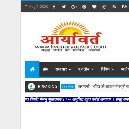
Aug 7, 2026
होम
समाचार
प्रांतीय
विविध
आले
BREAKING
वाराणसी : भक्ति की आवाज में स्त्री का प्रति
उत्तर-प्रदेश
। भगत विपत्ति भंजनु सुखदायक।। -- अनुचित बहुत कहेउं अग्याता । छमहु क्षमा मंदिर दोउ 