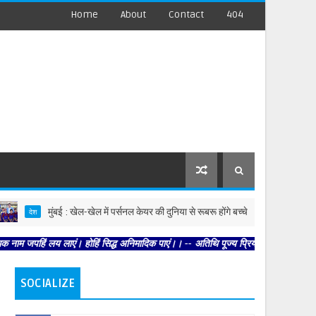
Home
About
Contact
404
मुंबई : खेल-खेल में पर्सनल केयर की दुनिया से रूबरू होंगे बच्चे
मुंब
देश
देश
ं लय लाएं। होहिं सिद्ध अनिमादिक पाएं।। -- अतिथि पूज्य प्रियतम पुरारि के । कामद धन 
SOCIALIZE