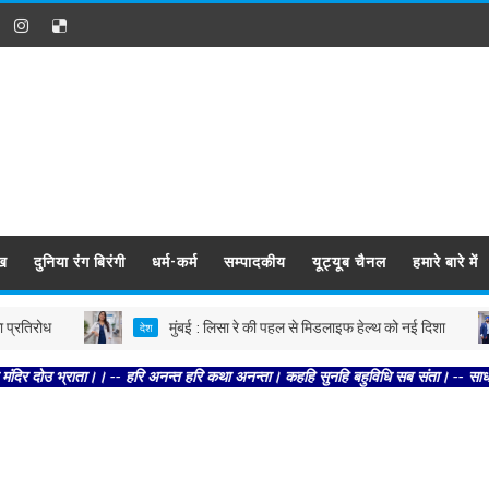
ख
दुनिया रंग बिरंगी
धर्म-कर्म
सम्पादकीय
यूट्यूब चैनल
हमारे बारे में
रोध
मुंबई : लिसा रे की पहल से मिडलाइफ हेल्थ को नई दिशा
देश
भ्राता।। -- हरि अनन्त हरि कथा अनन्ता। कहहि सुनहि बहुविधि सब संता। -- साधक नाम जपहि