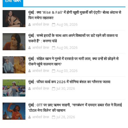
टीवी खबर
मुंबई : क्या ‘Rise & Fall’ में होगी खुशी मुखर्जी की एंट्री? बोल्ड अंदाज से
फिर मचेगा तहलका!
आर्यावर्त डेस्क
Aug 06, 2026
मुंबई : सच्चे इरादों के साथ आप अपने विश्वासों पर डटे रहने की ताकत पा
सकते हैं” : करुणा पांडे
आर्यावर्त डेस्क
Aug 06, 2026
मुंबई : सोहेल खान ने गुस्से में दरवाज़े पर मारी लात, क्या उन्हें शो छोड़ने से
रोकने पहुंचे सलमान खान?
आर्यावर्त डेस्क
Aug 03, 2026
मुंबई : फीफा वर्ल्ड कप 2026 में सोनिया बंसल का ग्लैमरस जलवा
आर्यावर्त डेस्क
Jul 30, 2026
मुंबई : OTT पर छाए ऋषभ साहनी, 'नागबंधन' में दमदार डबल रोल ने दिलाई
'टोटल मेगा विलेन' की पहचान
आर्यावर्त डेस्क
Jul 28, 2026