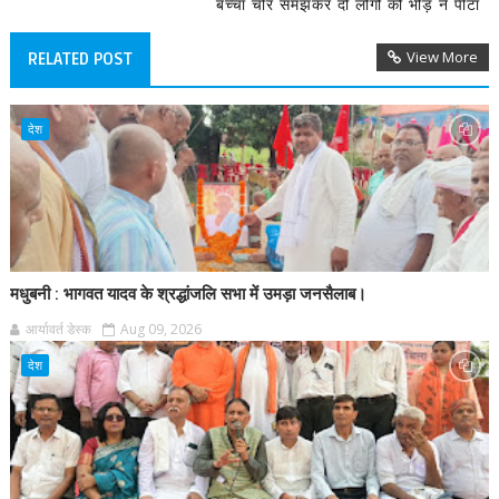
बच्चा चोर समझकर दो लोगों को भीड़ ने पीटा
View More
RELATED POST
देश
मधुबनी : भागवत यादव के श्रद्धांजलि सभा में उमड़ा जनसैलाब।
आर्यावर्त डेस्क
Aug 09, 2026
देश