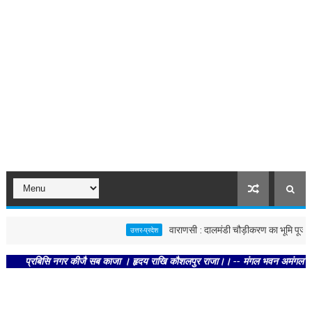
वाराणसी : दालमंडी चौड़ीकरण का भूमि पूजन, नव
उत्तर-प्रदेश
प्रबिसि नगर कीजै सब काजा । हृदय राखि कौशलपुर राजा।। -- मंगल भवन अमंगल हारी। द्रवह