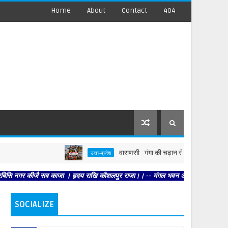
Home
About
Contact
404
वाराणसी : गंगा की चढ़ान से सहमी काशी : छूने को बेताब 
उत्तर-प्रदेश
कीजै सब काजा । हृदय राखि कौशलपुर राजा।। -- मंगल भवन अमंगल हारी। द्रवहु सुदसरथ अजिर
SOCIALIZE