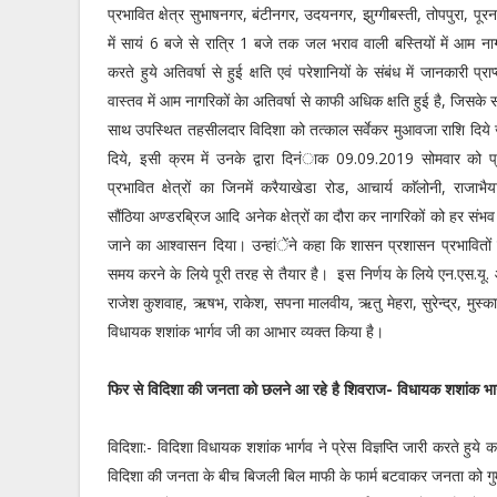
प्रभावित क्षेत्र सुभाषनगर, बंटीनगर, उदयनगर, झुग्गीबस्ती, तोपपुरा, पूरनप
में सायं 6 बजे से रात्रि 1 बजे तक जल भराव वाली बस्तियों में आम नागर
करते हुये अतिवर्षा से हुई क्षति एवं परेशानियों के संबंध में जानकारी प्रा
वास्तव में आम नागरिकों केा अतिवर्षा से काफी अधिक क्षति हुई है, जिसके सं
साथ उपस्थित तहसीलदार विदिशा को तत्काल सर्वेकर मुआवजा राशि दिये जाने
दिये, इसी क्रम में उनके द्वारा दिनंाक 09.09.2019 सोमवार को प
प्रभावित क्षेत्रों का जिनमें करैयाखेडा रोड, आचार्य काॅलोनी, राजाभैय
सौंठिया अण्डरब्रिज आदि अनेक क्षेत्रों का दौरा कर नागरिकों को हर संभ
जाने का आश्वासन दिया। उन्हांेंने कहा कि शासन प्रशासन प्रभावितो
समय करने के लिये पूरी तरह से तैयार है। इस निर्णय के लिये एन.एस.य
राजेश कुशवाह, ऋषभ, राकेश, सपना मालवीय, ऋतु मेहरा, सुरेन्द्र, मुस्क
विधायक शशांक भार्गव जी का आभार व्यक्त किया है।
फिर से विदिशा की जनता को छलने आ रहे है शिवराज- विधायक शशांक भा
विदिशा:-
विदिशा विधायक शशांक भार्गव ने प्रेस विज्ञप्ति जारी करते हुये
विदिशा की जनता के बीच बिजली बिल माफी के फार्म बटवाकर जनता को गु