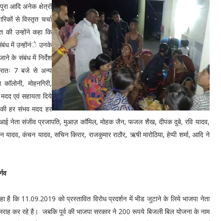
ुरा आदि अनेक क्षेत्रों
िकों से विस्तृत चर्चा
प्त की उन्होंने कहा कि
बंध में उन्होंनंे उनके
 के संबंध में निर्देश
्रातः 7 बजे से अन्य
ा काॅलोनी, मोहनगिरी,
व मदद एवं सहायता दिये
ं की हर संभव मदद हर
ू. आई नेता संजीव प्रजापति, मुआज़ काॅमिल, मोहक जैन, फजल शैख, दीपक दुबे, रवि यादव,
ान यादव, कंचन यादव, सचिन किरार, राजकुमार राठौर, ऋषी मारोठिया, हेप्पी शर्मा, आदि ने
र्गव
 कहा है कि 11.09.2019 को प्रस्तावित विरोध प्रदर्शन में भीड जुटाने के लिये भाजपा नेता
मराह कर रहे है। जबकि पूर्व की भाजपा सरकार ने 200 रूपये बिजली बिल योजना के नाम