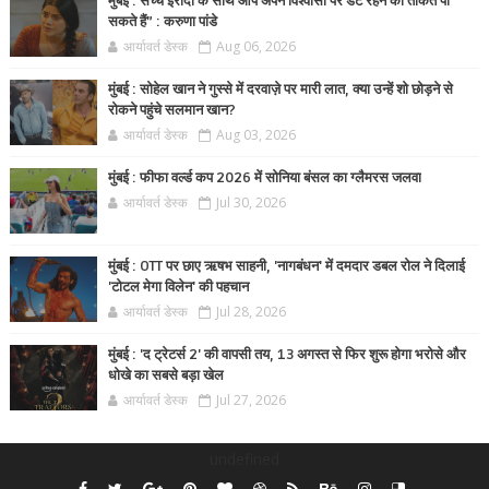
मुंबई : सच्चे इरादों के साथ आप अपने विश्वासों पर डटे रहने की ताकत पा
सकते हैं” : करुणा पांडे
आर्यावर्त डेस्क
Aug 06, 2026
मुंबई : सोहेल खान ने गुस्से में दरवाज़े पर मारी लात, क्या उन्हें शो छोड़ने से
रोकने पहुंचे सलमान खान?
आर्यावर्त डेस्क
Aug 03, 2026
मुंबई : फीफा वर्ल्ड कप 2026 में सोनिया बंसल का ग्लैमरस जलवा
आर्यावर्त डेस्क
Jul 30, 2026
मुंबई : OTT पर छाए ऋषभ साहनी, 'नागबंधन' में दमदार डबल रोल ने दिलाई
'टोटल मेगा विलेन' की पहचान
आर्यावर्त डेस्क
Jul 28, 2026
मुंबई : 'द ट्रेटर्स 2' की वापसी तय, 13 अगस्त से फिर शुरू होगा भरोसे और
धोखे का सबसे बड़ा खेल
आर्यावर्त डेस्क
Jul 27, 2026
undefined