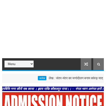
लेख : जंतर-मंतर का जनांदोलन बनाम कांवड़ यात्रा
आलेख
आले
र कीजै सब काजा । हृदय राखि कौशलपुर राजा।। -- मंगल भवन अमंगल हारी। द्रवहु सुदसरथ अज