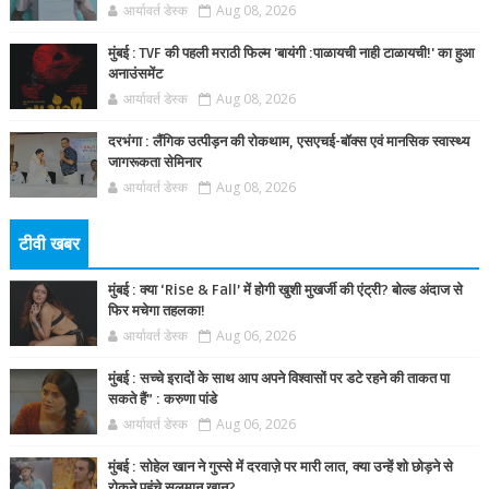
आर्यावर्त डेस्क
Aug 08, 2026
मुंबई : TVF की पहली मराठी फिल्म 'बायंगी :पाळायची नाही टाळायची!' का हुआ
अनाउंसमेंट
आर्यावर्त डेस्क
Aug 08, 2026
दरभंगा : लैंगिक उत्पीड़न की रोकथाम, एसएचई-बॉक्स एवं मानसिक स्वास्थ्य
जागरूकता सेमिनार
आर्यावर्त डेस्क
Aug 08, 2026
टीवी खबर
मुंबई : क्या ‘Rise & Fall’ में होगी खुशी मुखर्जी की एंट्री? बोल्ड अंदाज से
फिर मचेगा तहलका!
आर्यावर्त डेस्क
Aug 06, 2026
मुंबई : सच्चे इरादों के साथ आप अपने विश्वासों पर डटे रहने की ताकत पा
सकते हैं” : करुणा पांडे
आर्यावर्त डेस्क
Aug 06, 2026
मुंबई : सोहेल खान ने गुस्से में दरवाज़े पर मारी लात, क्या उन्हें शो छोड़ने से
रोकने पहुंचे सलमान खान?