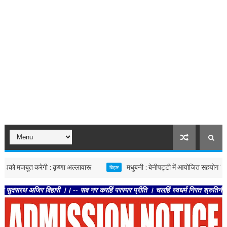
ेगी : कृष्णा अल्लावारू
मधुबनी : बेनीपट्टी में आयोजित सहयोग शिविर में पहुंचे उप
बिहार
ारी ।। -- सब नर करहिं परस्पर प्रीति । चलहिं स्वधर्म निरत श्रुतिनीति ।। -- तेहि अवस