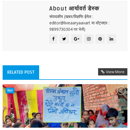
About आर्यावर्त डेस्क
संपादकीय (खबर/विज्ञप्ति ईमेल :
editor@liveaaryaavart या वॉट्सएप :
9899730304 पर भेजें)
View More
RELATED POST
बिहार