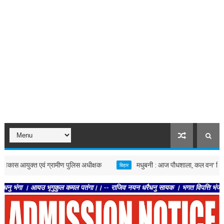
 आयुक्त एवं ग्रामीण पुलिस अधीक्षक
मधुबनी : आज पौधशाला, कल वन' विषय पर निबंध व प
बिहार
। आयउ भृगुकुल कमल पतंगा।। -- राजिव नयन धरैधनु सायक । भगत विपत्ति भंजनु सुखदायक।। -