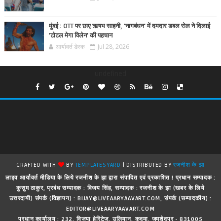
मुंबई : OTT पर छाए ऋषभ साहनी, 'नागबंधन' में दमदार डबल रोल ने दिलाई
'टोटल मेगा विलेन' की पहचान
आर्यावर्त डेस्क
Jul 28, 2026
undefined
CRAFTED WITH
BY
TEMPLATESYARD
| DISTRIBUTED BY
रजनीश के झा
लाइव आर्यावर्त मीडिया के लिये रजनीश के झा द्वारा संपादित एवं प्रकाशित ! प्रधान सम्पादक :
कुसुम ठाकुर, प्रबंध सम्पादक : विजय सिंह, सम्पादक : रजनीश के झा (खबर के लिये
उत्तरदायी) संपर्क (विज्ञापन) : BIJAY@LIVEAARYAAVART.COM, संपर्क (सम्पादकीय) :
EDITOR@LIVEAARYAAVART.COM
प्रधान कार्यालय : 232, विजया हेरिटेज, उलियान, कदमा, जमशेदपुर - 831005