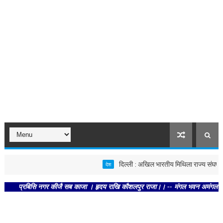
दिल्ली : अखिल भारतीय मिथिला राज्य संघर्ष समिति
देश
प्रबिसि नगर कीजै सब काजा । हृदय राखि कौशलपुर राजा।। -- मंगल भवन अमंगल हारी। द्रवहु